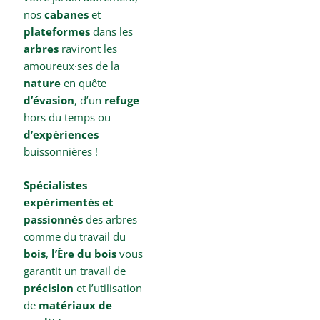
nos
cabanes
et
plateformes
dans les
arbres
raviront les
amoureux
·
ses de la
nature
en quête
d’évasion
, d’un
refuge
hors du temps ou
d’expériences
buissonnières !
Spécialistes
expérimentés et
passionnés
des arbres
comme du travail du
bois
,
l’Ère du bois
vous
garantit un travail de
précision
et l’utilisation
de
matériaux de