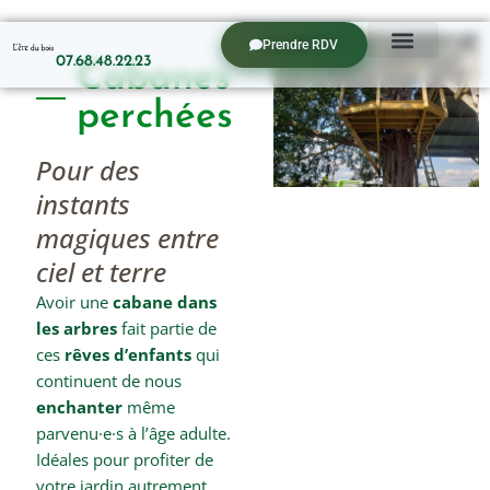
Aller
au
Prendre RDV
07.68.48.22.23
contenu
C
a
b
a
n
e
s
p
e
r
c
h
é
e
s
Pour des
instants
magiques entre
ciel et terre
Avoir une
cabane dans
les arbres
fait partie de
ces
rêves d’enfants
qui
continuent de nous
enchanter
même
parvenu
·e·s
à l’âge adulte.
Idéales pour profiter de
votre jardin autrement,